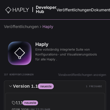
Developer
|
Veröffentlichungen
Dokument
Hub
Veröffentlichungen
Haply
Haply
Eine vollständig integrierte Suite von
Konfigurations- und Visualisierungstools
für alle Haply .
Vorabveröffentlichungen anzeigen
337 VERÖFFENTLICHUNGEN
Version 1.1
neueste
1 FREIGABE
1.1.1
neueste
07.08.2026
UM 22:11 UHR